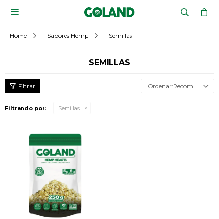

Home
Sabores Hemp
Semillas
SEMILLAS
Recomendados
Filtrando por:
Semillas