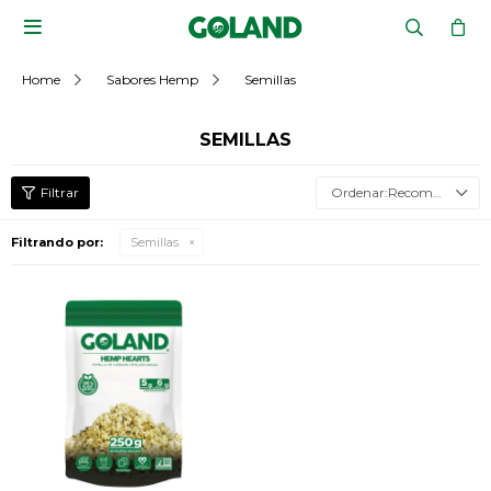

Home
Sabores Hemp
Semillas
SEMILLAS
Recomendados
Filtrando por:
Semillas