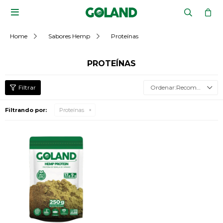

Home
Sabores Hemp
Proteínas
PROTEÍNAS
Recomendados
Filtrando por:
Proteínas