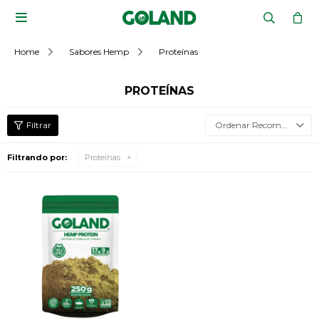

Home
Sabores Hemp
Proteínas
PROTEÍNAS
Recomendados
Filtrando por:
Proteínas