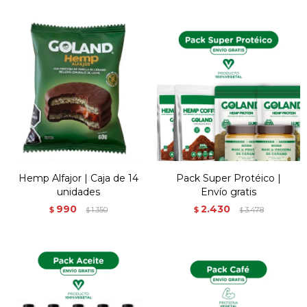
Hemp Alfajor | Caja de 14
Pack Super Protéico |
unidades
Envío gratis
990
2.430
$
1.350
$
3.478
$
$