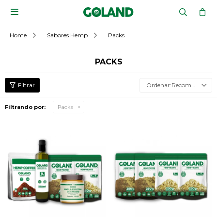

Home
Sabores Hemp
Packs
PACKS
Recomendados
Filtrando por:
Packs