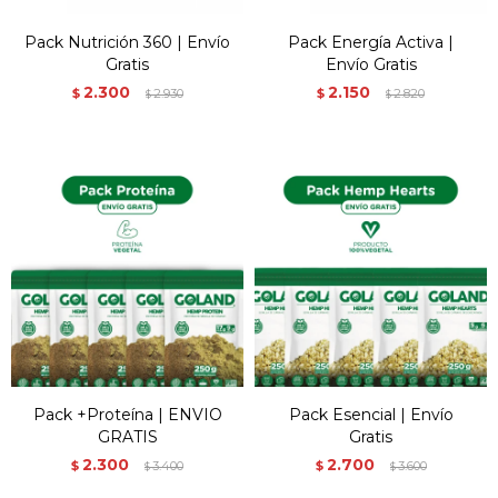
Pack Nutrición 360 | Envío
Pack Energía Activa |
Gratis
Envío Gratis
2.300
2.150
$
2.930
$
2.820
$
$
Pack +Proteína | ENVIO
Pack Esencial | Envío
GRATIS
Gratis
2.300
2.700
$
3.400
$
3.600
$
$