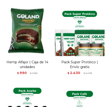
Hemp Alfajor | Caja de 14
Pack Super Protéico |
unidades
Envío gratis
990
2.430
$
1.350
$
3.478
$
$