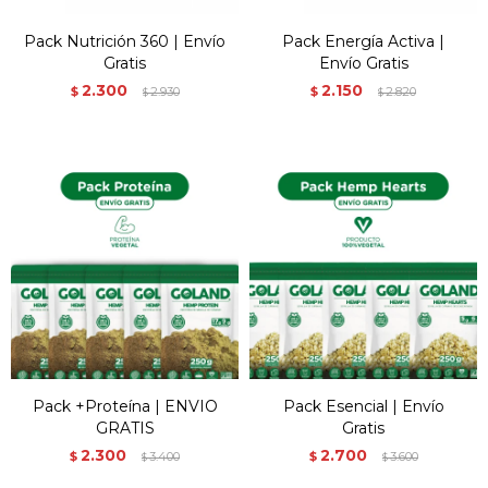
Pack Nutrición 360 | Envío
Pack Energía Activa |
Gratis
Envío Gratis
2.300
2.150
$
2.930
$
2.820
$
$
Pack +Proteína | ENVIO
Pack Esencial | Envío
GRATIS
Gratis
2.300
2.700
$
3.400
$
3.600
$
$