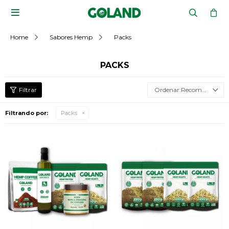

Home
Sabores Hemp
Packs
PACKS
Recomendados
Filtrando por:
Packs