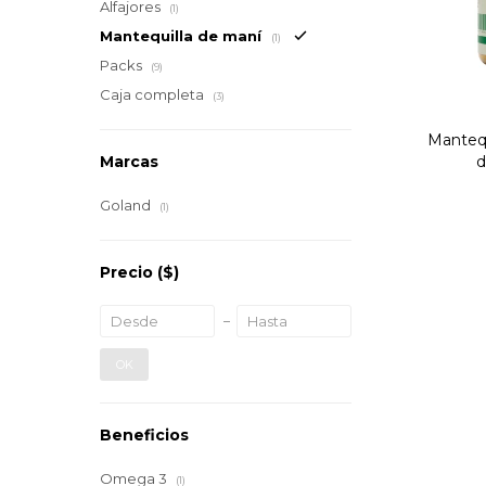
Alfajores
(1)
Mantequilla de maní
(1)
Packs
(9)
Caja completa
(3)
Mantequ
d
Marcas
Goland
(1)
Precio
($)
OK
Beneficios
Omega 3
(1)