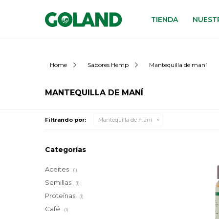
TIENDA
NUESTR
Home
Sabores Hemp
Mantequilla de maní
MANTEQUILLA DE MANÍ
Filtrando por:
Mantequilla de maní
Categorías
Aceites
(1)
Semillas
(1)
Proteínas
(1)
Café
(1)