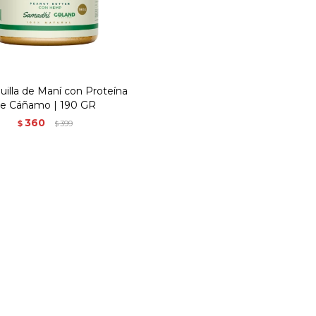
illa de Maní con Proteína
e Cáñamo | 190 GR
360
$
399
$