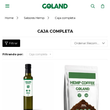

Home
Sabores Hemp
Caja completa
CAJA COMPLETA
Recomendados
Filtrando por:
Caja completa