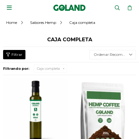

Home
Sabores Hemp
Caja completa
CAJA COMPLETA
Recomendados
Filtrando por:
Caja completa