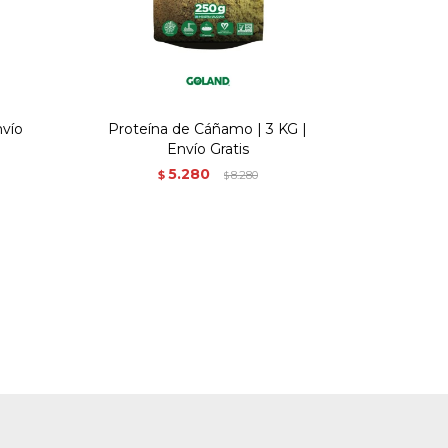
nvío
Proteína de Cáñamo | 3 KG |
Envío Gratis
5.280
$
8.280
$