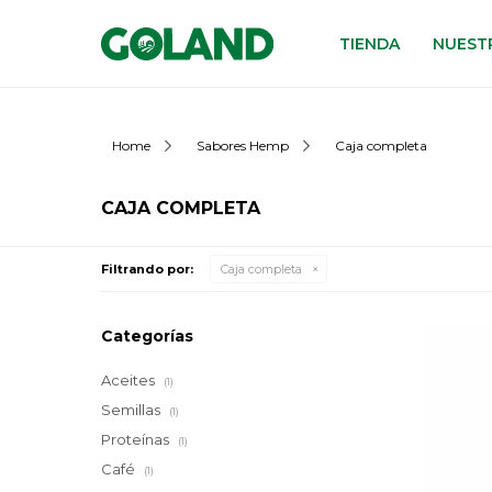
TIENDA
NUESTR
Home
Sabores Hemp
Caja completa
CAJA COMPLETA
Filtrando por:
Caja completa
Categorías
Aceites
(1)
Semillas
(1)
Proteínas
(1)
Café
(1)