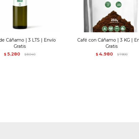
de Cáñamo | 3 LTS | Envío
Café con Cáñamo | 3 KG | E
Gratis
Gratis
5.280
4.980
$
8.040
$
7.800
$
$