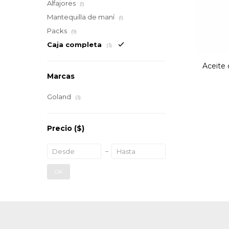
Alfajores
(1)
Mantequilla de maní
(1)
Packs
(9)
Caja completa
(3)
Aceite 
Marcas
Goland
(3)
Precio
($)
OK