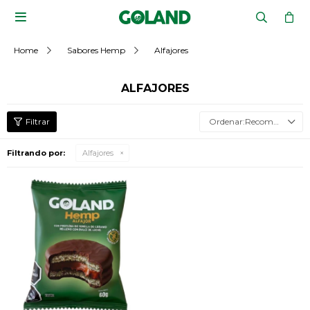

Home
Sabores Hemp
Alfajores
ALFAJORES
Recomendados
Filtrando por:
Alfajores