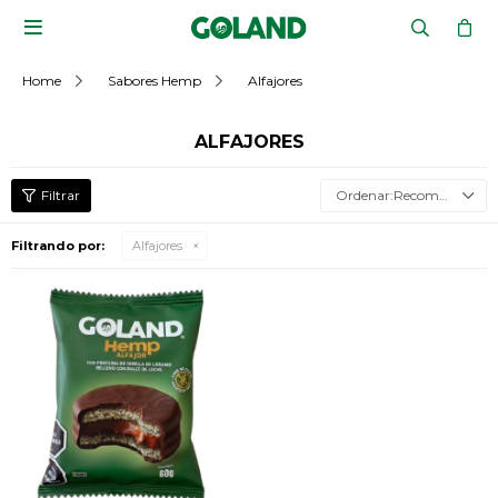

Home
Sabores Hemp
Alfajores
ALFAJORES
Recomendados
Filtrando por:
Alfajores