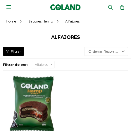

Home
Sabores Hemp
Alfajores
ALFAJORES
Recomendados
Filtrando por:
Alfajores