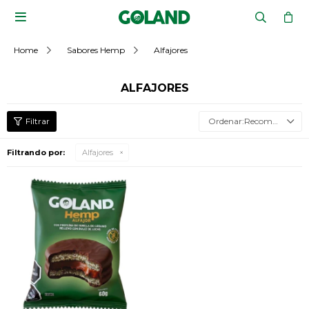

Home
Sabores Hemp
Alfajores
ALFAJORES
Recomendados
Filtrando por:
Alfajores