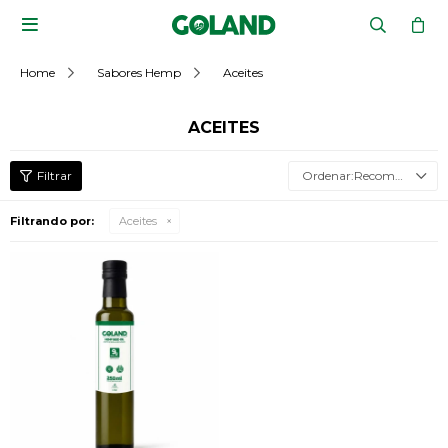

Home
Sabores Hemp
Aceites
ACEITES
Recomendados
Filtrando por:
Aceites