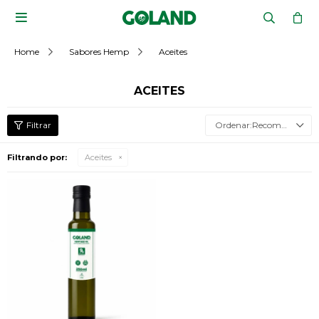

Home
Sabores Hemp
Aceites
ACEITES
Recomendados
Filtrando por:
Aceites