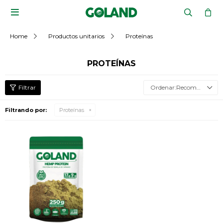

Home
Productos unitarios
Proteínas
PROTEÍNAS
Recomendados
Filtrando por:
Proteínas