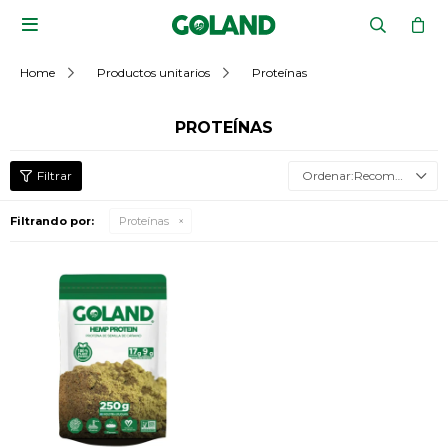

Home
Productos unitarios
Proteínas
PROTEÍNAS
Recomendados
Filtrando por:
Proteínas