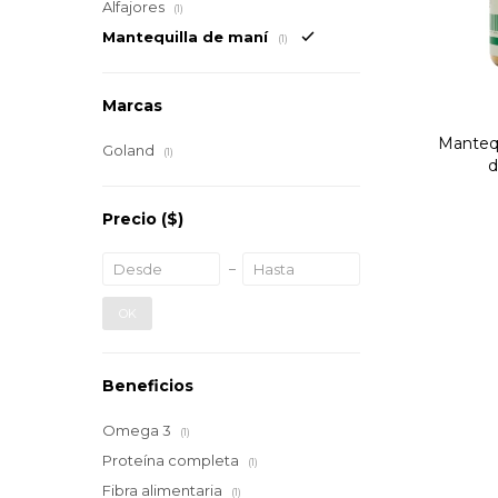
Alfajores
(1)
Mantequilla de maní
(1)
Marcas
Mantequ
Goland
(1)
d
Precio
($)
OK
Beneficios
Omega 3
(1)
Proteína completa
(1)
Fibra alimentaria
(1)