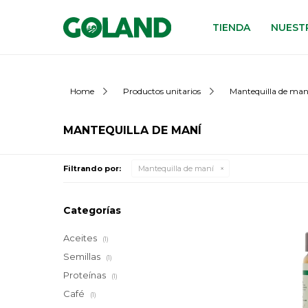
TIENDA
NUESTR
Home
Productos unitarios
Mantequilla de man
MANTEQUILLA DE MANÍ
Filtrando por:
Mantequilla de maní
Categorías
Aceites
(1)
Semillas
(1)
Proteínas
(1)
Café
(1)