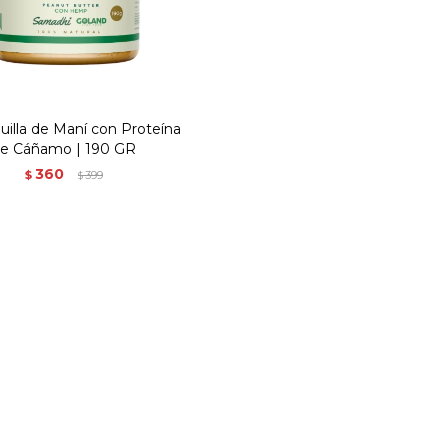
illa de Maní con Proteína
e Cáñamo | 190 GR
360
$
399
$