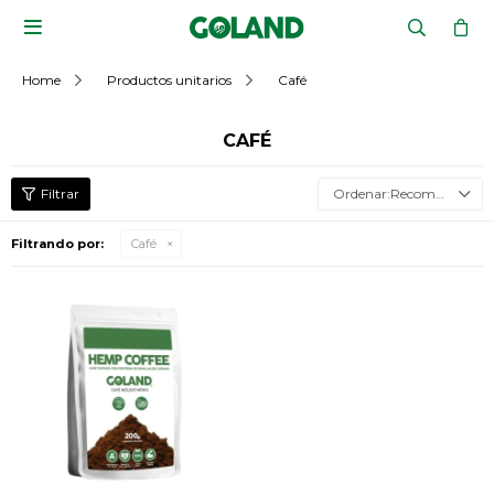

Home
Productos unitarios
Café
CAFÉ
Recomendados
Filtrando por:
Café