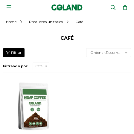

Home
Productos unitarios
Café
CAFÉ
Recomendados
Filtrando por:
Café