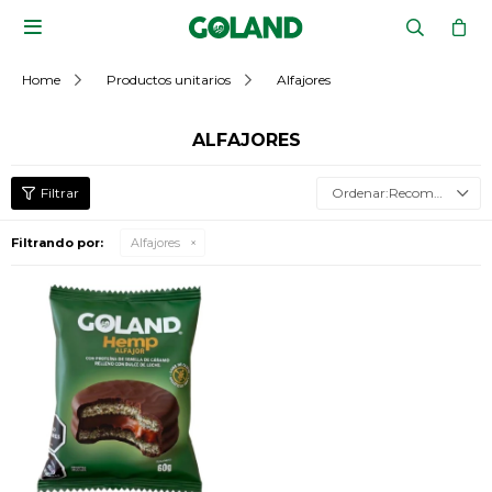

Home
Productos unitarios
Alfajores
ALFAJORES
Recomendados
Filtrando por:
Alfajores