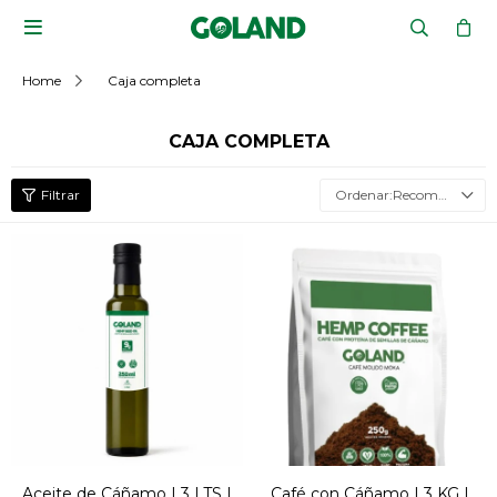

Home
Caja completa
CAJA COMPLETA
Recomendados
Aceite de Cáñamo | 3 LTS |
Café con Cáñamo | 3 KG |