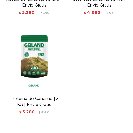
Envío Gratis
Envío Gratis
5.280
4.980
$
8.040
$
7.800
$
$
Proteína de Cáñamo | 3
KG | Envío Gratis
5.280
$
8.280
$